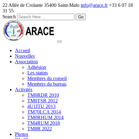
22 Allée de Crolante 35400 Saint-Malo
info@arace.fr
+33 6 07 18
31 55
Search
Accueil
Nouvelles
Association
Adhésion
Les statuts
Membres du conseil
Membres du bureau
Activités
TM0RDR 2010
TM0TSR 2012
4U1ITU 2013
TM70LCA 2014
TM0RHUM 2014
TM4RUM 2018
TM8R 2022
Photos