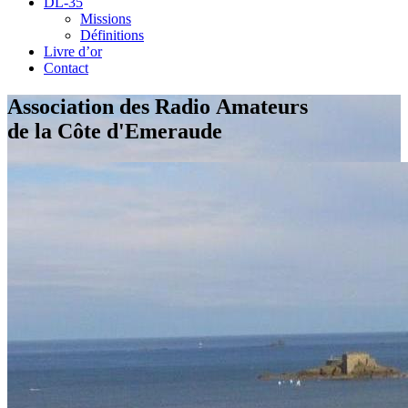
DL-35
Missions
Définitions
Livre d’or
Contact
Association des Radio Amateurs
de la Côte d'Emeraude