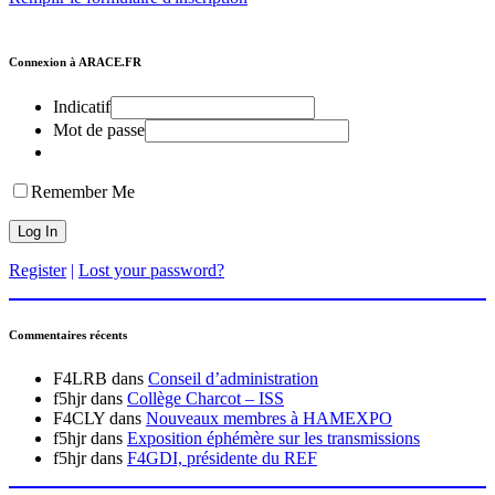
Connexion à ARACE.FR
Indicatif
Mot de passe
Remember Me
Register
|
Lost your password?
Commentaires récents
F4LRB
dans
Conseil d’administration
f5hjr
dans
Collège Charcot – ISS
F4CLY
dans
Nouveaux membres à HAMEXPO
f5hjr
dans
Exposition éphémère sur les transmissions
f5hjr
dans
F4GDI, présidente du REF