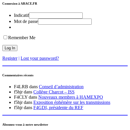
Connexion à ARACE.FR
Indicatif
Mot de passe
Remember Me
Register
|
Lost your password?
Commentaires récents
F4LRB
dans
Conseil d’administration
f5hjr
dans
Collège Charcot – ISS
F4CLY
dans
Nouveaux membres à HAMEXPO
f5hjr
dans
Exposition éphémère sur les transmissions
f5hjr
dans
F4GDI, présidente du REF
Abonnez-vous à notre newsletter