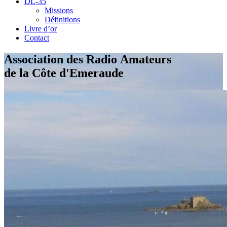
DL-35
Missions
Définitions
Livre d’or
Contact
Association des Radio Amateurs
de la Côte d'Emeraude