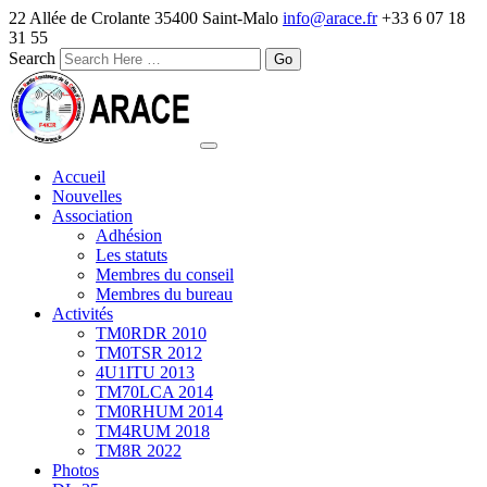
22 Allée de Crolante 35400 Saint-Malo
info@arace.fr
+33 6 07 18
31 55
Search
Accueil
Nouvelles
Association
Adhésion
Les statuts
Membres du conseil
Membres du bureau
Activités
TM0RDR 2010
TM0TSR 2012
4U1ITU 2013
TM70LCA 2014
TM0RHUM 2014
TM4RUM 2018
TM8R 2022
Photos