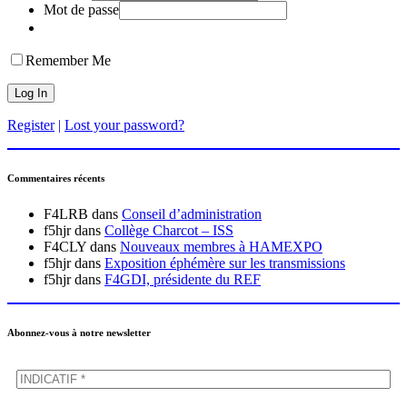
Mot de passe
Remember Me
Register
|
Lost your password?
Commentaires récents
F4LRB
dans
Conseil d’administration
f5hjr
dans
Collège Charcot – ISS
F4CLY
dans
Nouveaux membres à HAMEXPO
f5hjr
dans
Exposition éphémère sur les transmissions
f5hjr
dans
F4GDI, présidente du REF
Abonnez-vous à notre newsletter