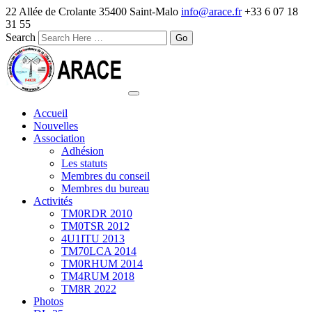
22 Allée de Crolante 35400 Saint-Malo
info@arace.fr
+33 6 07 18
31 55
Search
Accueil
Nouvelles
Association
Adhésion
Les statuts
Membres du conseil
Membres du bureau
Activités
TM0RDR 2010
TM0TSR 2012
4U1ITU 2013
TM70LCA 2014
TM0RHUM 2014
TM4RUM 2018
TM8R 2022
Photos