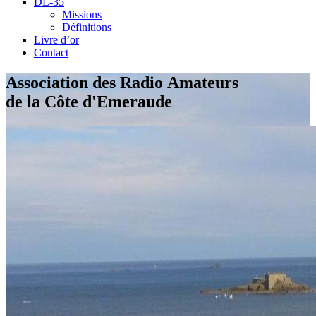
DL-35
Missions
Définitions
Livre d’or
Contact
Association des Radio Amateurs
de la Côte d'Emeraude