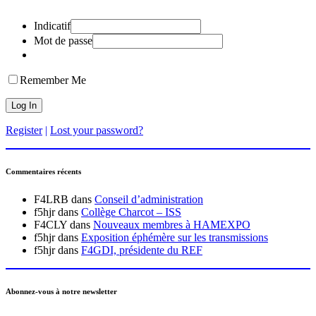
Indicatif
Mot de passe
Remember Me
Register
|
Lost your password?
Commentaires récents
F4LRB
dans
Conseil d’administration
f5hjr
dans
Collège Charcot – ISS
F4CLY
dans
Nouveaux membres à HAMEXPO
f5hjr
dans
Exposition éphémère sur les transmissions
f5hjr
dans
F4GDI, présidente du REF
Abonnez-vous à notre newsletter