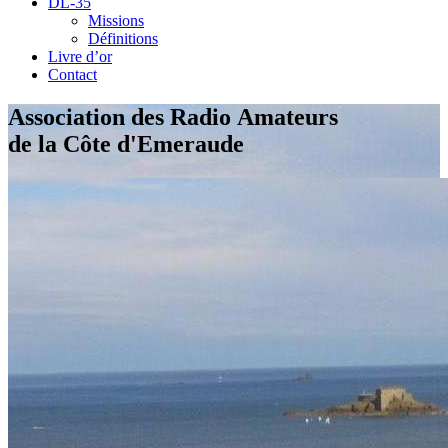
DL-35
Missions
Définitions
Livre d’or
Contact
Association des Radio Amateurs
de la Côte d'Emeraude