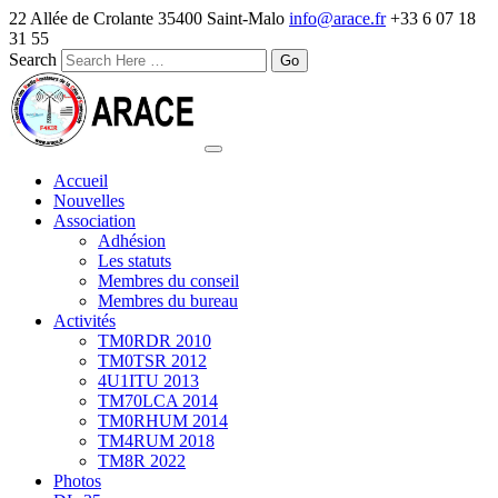
22 Allée de Crolante 35400 Saint-Malo
info@arace.fr
+33 6 07 18
31 55
Search
Accueil
Nouvelles
Association
Adhésion
Les statuts
Membres du conseil
Membres du bureau
Activités
TM0RDR 2010
TM0TSR 2012
4U1ITU 2013
TM70LCA 2014
TM0RHUM 2014
TM4RUM 2018
TM8R 2022
Photos