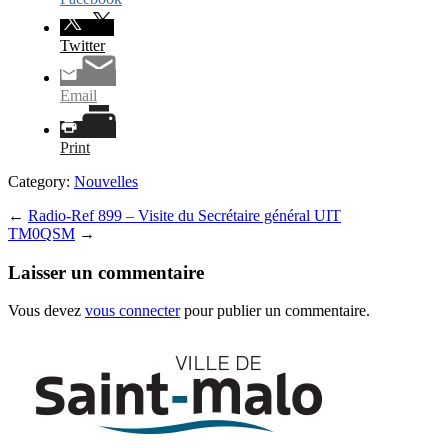
Twitter
Email
Print
Category:
Nouvelles
←
Radio-Ref 899 – Visite du Secrétaire général UIT
TM0QSM
→
Laisser un commentaire
Vous devez
vous connecter
pour publier un commentaire.