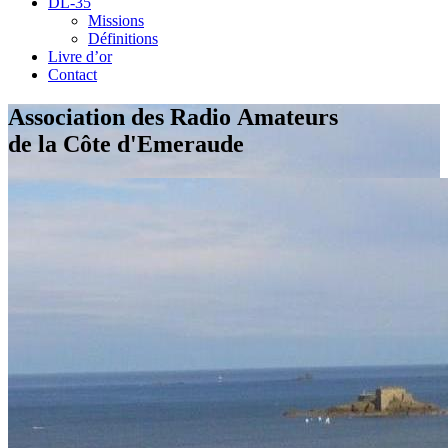
DL-35
Missions
Définitions
Livre d’or
Contact
Association des Radio Amateurs
de la Côte d'Emeraude