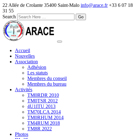
22 Allée de Crolante 35400 Saint-Malo
info@arace.fr
+33 6 07 18
31 55
Search
Accueil
Nouvelles
Association
Adhésion
Les statuts
Membres du conseil
Membres du bureau
Activités
TM0RDR 2010
TM0TSR 2012
4U1ITU 2013
TM70LCA 2014
TM0RHUM 2014
TM4RUM 2018
TM8R 2022
Photos