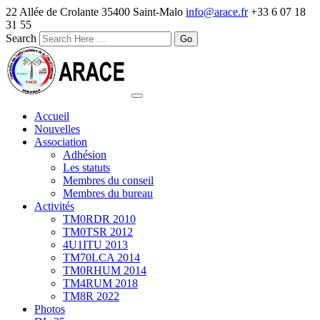
22 Allée de Crolante 35400 Saint-Malo
info@arace.fr
+33 6 07 18
31 55
Search
Accueil
Nouvelles
Association
Adhésion
Les statuts
Membres du conseil
Membres du bureau
Activités
TM0RDR 2010
TM0TSR 2012
4U1ITU 2013
TM70LCA 2014
TM0RHUM 2014
TM4RUM 2018
TM8R 2022
Photos