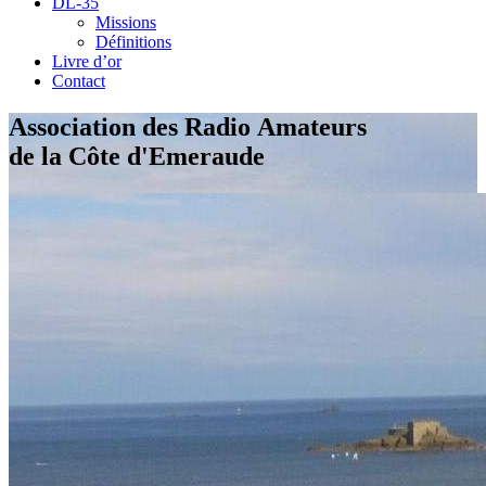
DL-35
Missions
Définitions
Livre d’or
Contact
Association des Radio Amateurs
de la Côte d'Emeraude