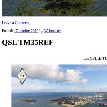
Leave a Comment
Posted:
17 octobre 2019
by
Webmaster
QSL TM35REF
Les QSL de TM3