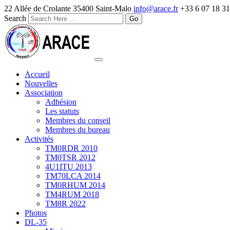
22 Allée de Crolante 35400 Saint-Malo
info@arace.fr
+33 6 07 18 31
Search
Accueil
Nouvelles
Association
Adhésion
Les statuts
Membres du conseil
Membres du bureau
Activités
TM0RDR 2010
TM0TSR 2012
4U1ITU 2013
TM70LCA 2014
TM0RHUM 2014
TM4RUM 2018
TM8R 2022
Photos
DL-35