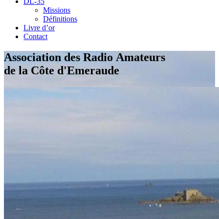
DL-35
Missions
Définitions
Livre d’or
Contact
Association des Radio Amateurs
de la Côte d'Emeraude