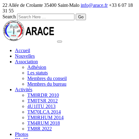
22 Allée de Crolante 35400 Saint-Malo
info@arace.fr
+33 6 07 18
31 55
Search
Accueil
Nouvelles
Association
Adhésion
Les statuts
Membres du conseil
Membres du bureau
Activités
TM0RDR 2010
TM0TSR 2012
4U1ITU 2013
TM70LCA 2014
TM0RHUM 2014
TM4RUM 2018
TM8R 2022
Photos