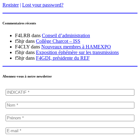
Register
|
Lost your password?
Commentaires récents
F4LRB
dans
Conseil d’administration
f5hjr
dans
Collège Charcot – ISS
F4CLY
dans
Nouveaux membres à HAMEXPO
f5hjr
dans
Exposition éphémère sur les transmissions
f5hjr
dans
F4GDI, présidente du REF
Abonnez-vous à notre newsletter