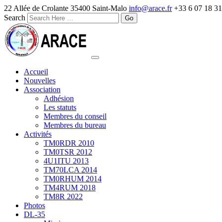
22 Allée de Crolante 35400 Saint-Malo
info@arace.fr
+33 6 07 18 31
Search
Accueil
Nouvelles
Association
Adhésion
Les statuts
Membres du conseil
Membres du bureau
Activités
TM0RDR 2010
TM0TSR 2012
4U1ITU 2013
TM70LCA 2014
TM0RHUM 2014
TM4RUM 2018
TM8R 2022
Photos
DL-35