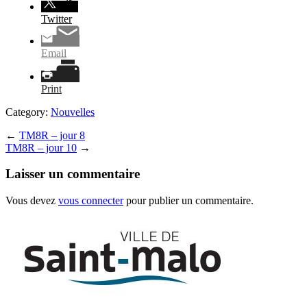
Twitter
Email
Print
Category:
Nouvelles
←
TM8R – jour 8
TM8R – jour 10
→
Laisser un commentaire
Vous devez
vous connecter
pour publier un commentaire.