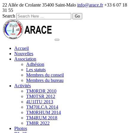
22 Allée de Crolante 35400 Saint-Malo
info@arace.fr
+33 6 07 18
31 55
Search
Accueil
Nouvelles
Association
Adhésion
Les statuts
Membres du conseil
Membres du bureau
Activités
TM0RDR 2010
TM0TSR 2012
4U1ITU 2013
TM70LCA 2014
TM0RHUM 2014
TM4RUM 2018
TM8R 2022
Photos