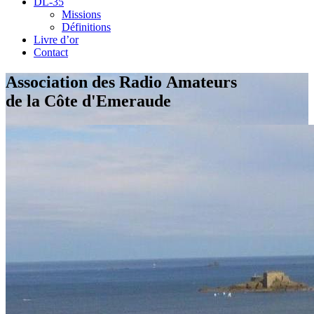
DL-35
Missions
Définitions
Livre d’or
Contact
Association des Radio Amateurs
de la Côte d'Emeraude