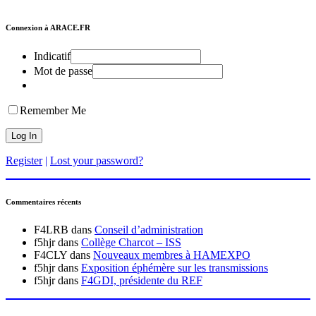
Connexion à ARACE.FR
Indicatif
Mot de passe
Remember Me
Register
|
Lost your password?
Commentaires récents
F4LRB
dans
Conseil d’administration
f5hjr
dans
Collège Charcot – ISS
F4CLY
dans
Nouveaux membres à HAMEXPO
f5hjr
dans
Exposition éphémère sur les transmissions
f5hjr
dans
F4GDI, présidente du REF