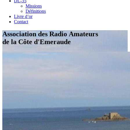
DL-35
Missions
Définitions
Livre d’or
Contact
Association des Radio Amateurs
de la Côte d'Emeraude