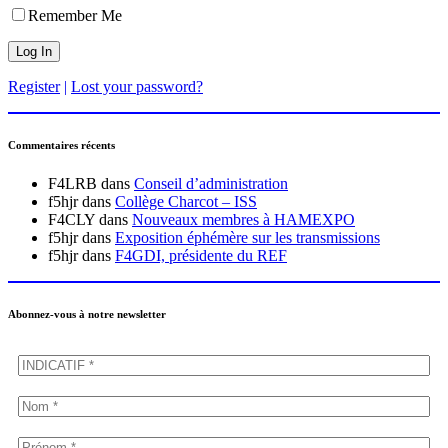
Remember Me
Register
|
Lost your password?
Commentaires récents
F4LRB
dans
Conseil d’administration
f5hjr
dans
Collège Charcot – ISS
F4CLY
dans
Nouveaux membres à HAMEXPO
f5hjr
dans
Exposition éphémère sur les transmissions
f5hjr
dans
F4GDI, présidente du REF
Abonnez-vous à notre newsletter