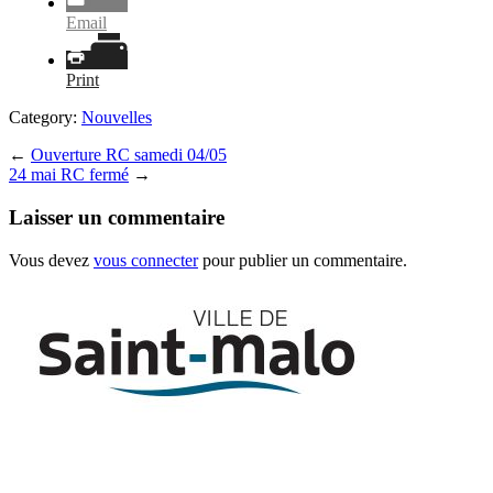
Email
Print
Category:
Nouvelles
←
Ouverture RC samedi 04/05
24 mai RC fermé
→
Laisser un commentaire
Vous devez
vous connecter
pour publier un commentaire.