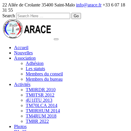
22 Allée de Crolante 35400 Saint-Malo
info@arace.fr
+33 6 07 18
31 55
Search
Accueil
Nouvelles
Association
Adhésion
Les statuts
Membres du conseil
Membres du bureau
Activités
TM0RDR 2010
TM0TSR 2012
4U1ITU 2013
TM70LCA 2014
TM0RHUM 2014
TM4RUM 2018
TM8R 2022
Photos