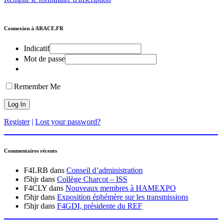
Connexion à ARACE.FR
Indicatif
Mot de passe
Remember Me
Register
|
Lost your password?
Commentaires récents
F4LRB
dans
Conseil d’administration
f5hjr
dans
Collège Charcot – ISS
F4CLY
dans
Nouveaux membres à HAMEXPO
f5hjr
dans
Exposition éphémère sur les transmissions
f5hjr
dans
F4GDI, présidente du REF