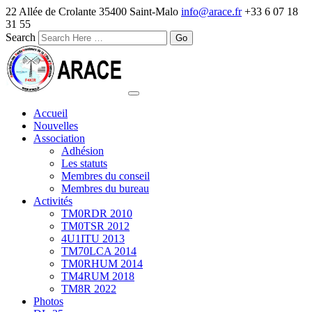
22 Allée de Crolante 35400 Saint-Malo
info@arace.fr
+33 6 07 18
31 55
Search
Accueil
Nouvelles
Association
Adhésion
Les statuts
Membres du conseil
Membres du bureau
Activités
TM0RDR 2010
TM0TSR 2012
4U1ITU 2013
TM70LCA 2014
TM0RHUM 2014
TM4RUM 2018
TM8R 2022
Photos