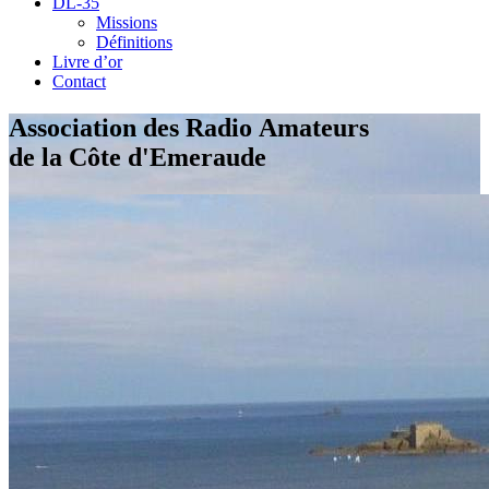
DL-35
Missions
Définitions
Livre d’or
Contact
Association des Radio Amateurs
de la Côte d'Emeraude