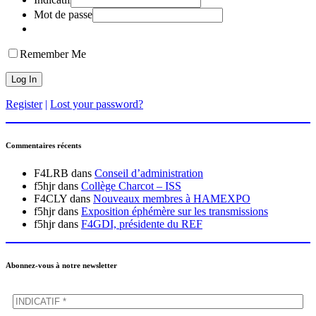
Mot de passe
Remember Me
Register
|
Lost your password?
Commentaires récents
F4LRB
dans
Conseil d’administration
f5hjr
dans
Collège Charcot – ISS
F4CLY
dans
Nouveaux membres à HAMEXPO
f5hjr
dans
Exposition éphémère sur les transmissions
f5hjr
dans
F4GDI, présidente du REF
Abonnez-vous à notre newsletter