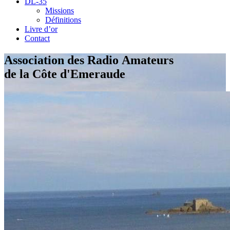
DL-35
Missions
Définitions
Livre d’or
Contact
Association des Radio Amateurs
de la Côte d'Emeraude