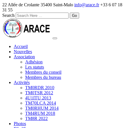
22 Allée de Crolante 35400 Saint-Malo
info@arace.fr
+33 6 07 18
31 55
Search
Accueil
Nouvelles
Association
Adhésion
Les statuts
Membres du conseil
Membres du bureau
Activités
TM0RDR 2010
TM0TSR 2012
4U1ITU 2013
TM70LCA 2014
TM0RHUM 2014
TM4RUM 2018
TM8R 2022
Photos