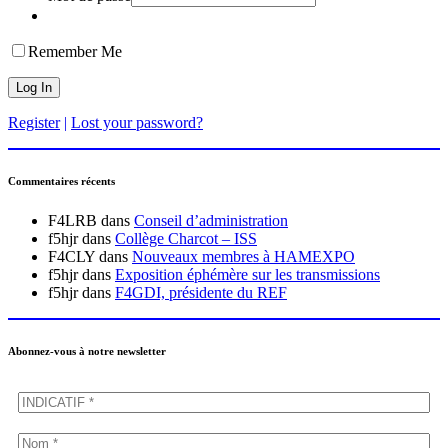
Remember Me
Register
|
Lost your password?
Commentaires récents
F4LRB
dans
Conseil d’administration
f5hjr
dans
Collège Charcot – ISS
F4CLY
dans
Nouveaux membres à HAMEXPO
f5hjr
dans
Exposition éphémère sur les transmissions
f5hjr
dans
F4GDI, présidente du REF
Abonnez-vous à notre newsletter