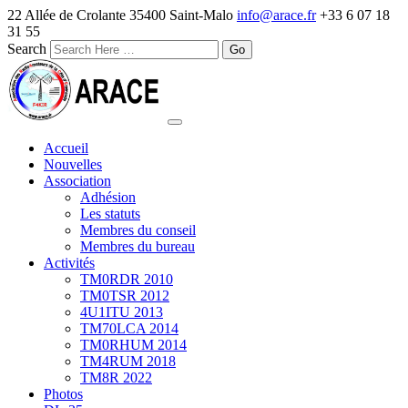
22 Allée de Crolante 35400 Saint-Malo
info@arace.fr
+33 6 07 18
31 55
Search
Accueil
Nouvelles
Association
Adhésion
Les statuts
Membres du conseil
Membres du bureau
Activités
TM0RDR 2010
TM0TSR 2012
4U1ITU 2013
TM70LCA 2014
TM0RHUM 2014
TM4RUM 2018
TM8R 2022
Photos