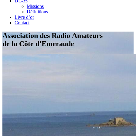
DL-35
Missions
Définitions
Livre d’or
Contact
Association des Radio Amateurs
de la Côte d'Emeraude