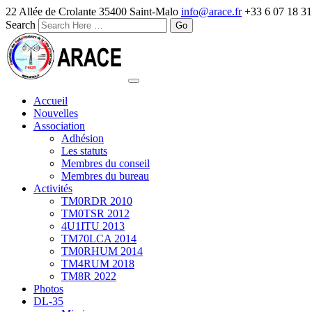
22 Allée de Crolante 35400 Saint-Malo
info@arace.fr
+33 6 07 18 31
Search
Accueil
Nouvelles
Association
Adhésion
Les statuts
Membres du conseil
Membres du bureau
Activités
TM0RDR 2010
TM0TSR 2012
4U1ITU 2013
TM70LCA 2014
TM0RHUM 2014
TM4RUM 2018
TM8R 2022
Photos
DL-35