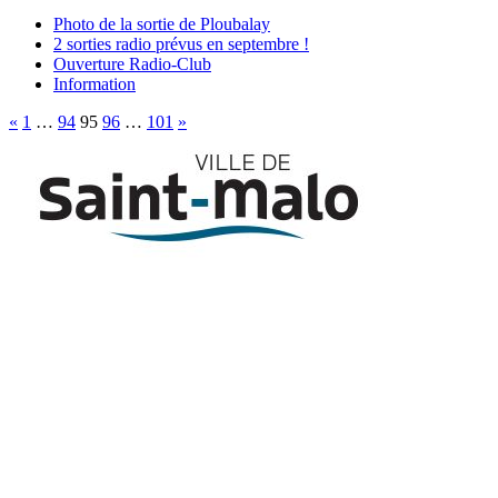
Photo de la sortie de Ploubalay
2 sorties radio prévus en septembre !
Ouverture Radio-Club
Information
Pagination
«
1
…
94
95
96
…
101
»
des
publications