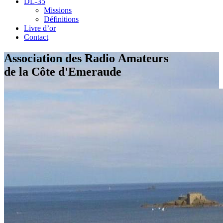
DL-35
Missions
Définitions
Livre d’or
Contact
Association des Radio Amateurs
de la Côte d'Emeraude