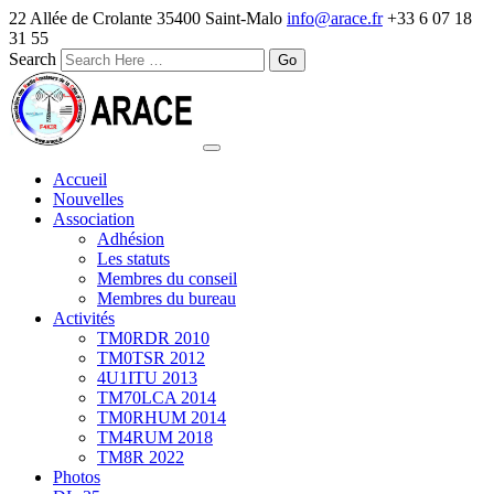
22 Allée de Crolante 35400 Saint-Malo
info@arace.fr
+33 6 07 18
31 55
Search
Accueil
Nouvelles
Association
Adhésion
Les statuts
Membres du conseil
Membres du bureau
Activités
TM0RDR 2010
TM0TSR 2012
4U1ITU 2013
TM70LCA 2014
TM0RHUM 2014
TM4RUM 2018
TM8R 2022
Photos