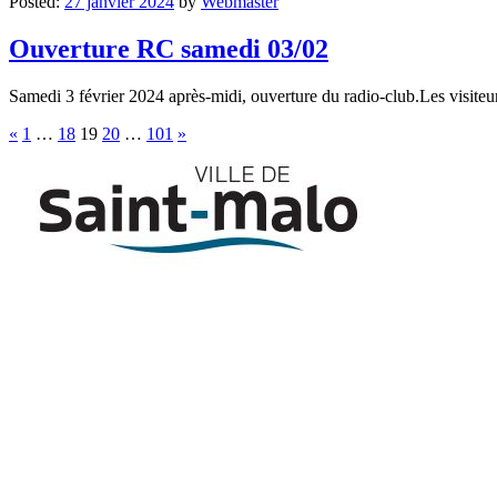
Posted:
27 janvier 2024
by
Webmaster
Ouverture RC samedi 03/02
Samedi 3 février 2024 après-midi, ouverture du radio-club.Les visiteur
Pagination
«
1
…
18
19
20
…
101
»
des
publications