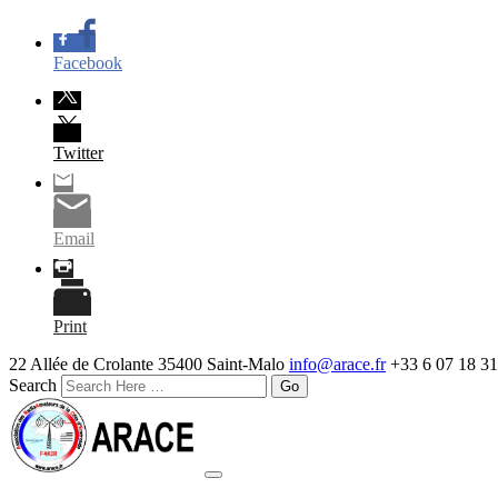
Facebook
Twitter
Email
Print
22 Allée de Crolante 35400 Saint-Malo
info@arace.fr
+33 6 07 18 31
Search