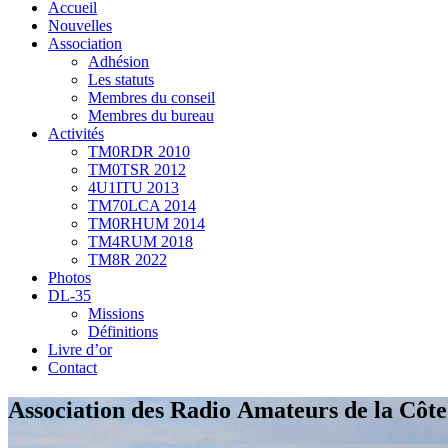
Accueil
Nouvelles
Association
Adhésion
Les statuts
Membres du conseil
Membres du bureau
Activités
TM0RDR 2010
TM0TSR 2012
4U1ITU 2013
TM70LCA 2014
TM0RHUM 2014
TM4RUM 2018
TM8R 2022
Photos
DL-35
Missions
Définitions
Livre d’or
Contact
Association des Radio Amateurs de la Côt