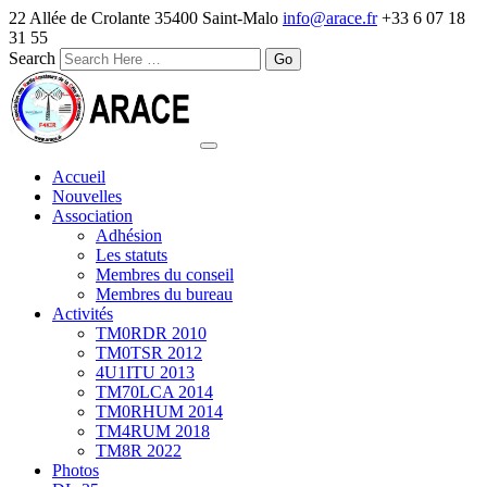
22 Allée de Crolante 35400 Saint-Malo
info@arace.fr
+33 6 07 18
31 55
Search
Accueil
Nouvelles
Association
Adhésion
Les statuts
Membres du conseil
Membres du bureau
Activités
TM0RDR 2010
TM0TSR 2012
4U1ITU 2013
TM70LCA 2014
TM0RHUM 2014
TM4RUM 2018
TM8R 2022
Photos