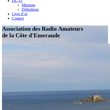
DL-35
Missions
Définitions
Livre d’or
Contact
Association des Radio Amateurs
de la Côte d'Emeraude