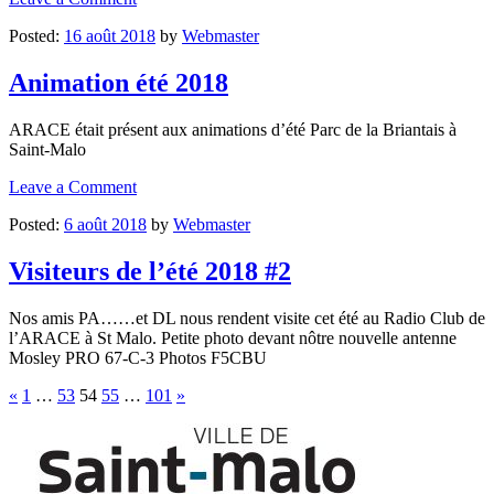
Posted:
16 août 2018
by
Webmaster
Animation été 2018
ARACE était présent aux animations d’été Parc de la Briantais à
Saint-Malo
Leave a Comment
Posted:
6 août 2018
by
Webmaster
Visiteurs de l’été 2018 #2
Nos amis PA……et DL nous rendent visite cet été au Radio Club de
l’ARACE à St Malo. Petite photo devant nôtre nouvelle antenne
Mosley PRO 67-C-3 Photos F5CBU
Pagination
«
1
…
53
54
55
…
101
»
des
publications