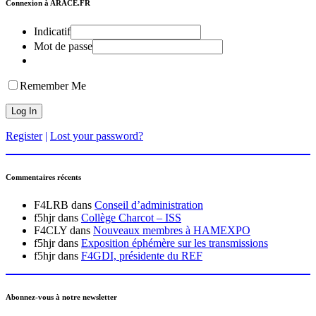
Connexion à ARACE.FR
Indicatif
Mot de passe
Remember Me
Register
|
Lost your password?
Commentaires récents
F4LRB
dans
Conseil d’administration
f5hjr
dans
Collège Charcot – ISS
F4CLY
dans
Nouveaux membres à HAMEXPO
f5hjr
dans
Exposition éphémère sur les transmissions
f5hjr
dans
F4GDI, présidente du REF
Abonnez-vous à notre newsletter