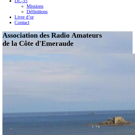
DL-35
Missions
Définitions
Livre d’or
Contact
Association des Radio Amateurs
de la Côte d'Emeraude