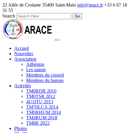
22 Allée de Crolante 35400 Saint-Malo
info@arace.fr
+33 6 07 18
31 55
Search
Accueil
Nouvelles
Association
Adhésion
Les statuts
Membres du conseil
Membres du bureau
Activités
TM0RDR 2010
TM0TSR 2012
4U1ITU 2013
TM70LCA 2014
TM0RHUM 2014
TM4RUM 2018
TM8R 2022
Photos