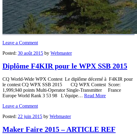
Leave a Comment
Posted:
30 août 2015
by
Webmaster
Diplôme F4KIR pour le WPX SSB 2015
CQ World-Wide WPX Contest Le diplôme décerné à F4KIR pour
le contest CQ WPX SSB 2015 CQ WPX Contest Score:
1,999,940 points Multi-Operator Single-Transmitter France
Europe World Rank 3 53 98 L’équipe…
Read More
Leave a Comment
Posted:
22 juin 2015
by
Webmaster
Maker Faire 2015 – ARTICLE REF