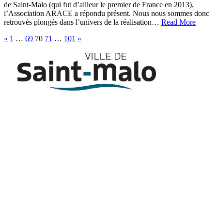
de Saint-Malo (qui fut d’ailleur le premier de France en 2013),
l’Association ARACE a répondu présent. Nous nous sommes donc
retrouvés plongés dans l’univers de la réalisation…
Read More
Pagination
«
1
…
69
70
71
…
101
»
des
publications