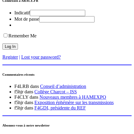
Connexion à ARACE.FR
Indicatif
Mot de passe
Remember Me
Register
|
Lost your password?
Commentaires récents
F4LRB
dans
Conseil d’administration
f5hjr
dans
Collège Charcot – ISS
F4CLY
dans
Nouveaux membres à HAMEXPO
f5hjr
dans
Exposition éphémère sur les transmissions
f5hjr
dans
F4GDI, présidente du REF
Abonnez-vous à notre newsletter