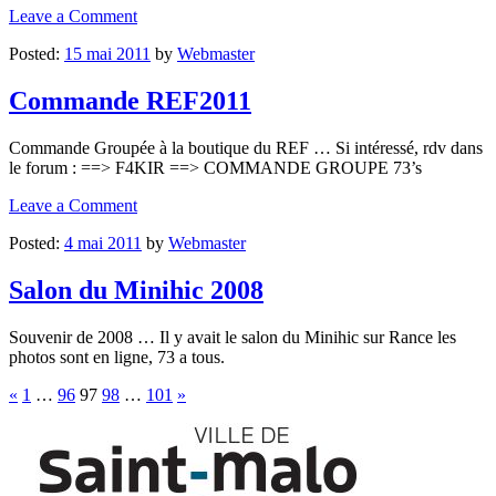
Leave a Comment
Posted:
15 mai 2011
by
Webmaster
Commande REF2011
Commande Groupée à la boutique du REF … Si intéressé, rdv dans
le forum : ==> F4KIR ==> COMMANDE GROUPE 73’s
Leave a Comment
Posted:
4 mai 2011
by
Webmaster
Salon du Minihic 2008
Souvenir de 2008 … Il y avait le salon du Minihic sur Rance les
photos sont en ligne, 73 a tous.
Pagination
«
1
…
96
97
98
…
101
»
des
publications