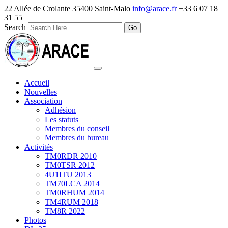
22 Allée de Crolante 35400 Saint-Malo
info@arace.fr
+33 6 07 18
31 55
Search
Accueil
Nouvelles
Association
Adhésion
Les statuts
Membres du conseil
Membres du bureau
Activités
TM0RDR 2010
TM0TSR 2012
4U1ITU 2013
TM70LCA 2014
TM0RHUM 2014
TM4RUM 2018
TM8R 2022
Photos