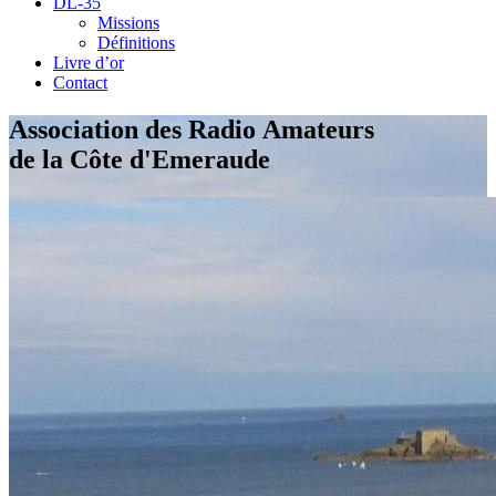
DL-35
Missions
Définitions
Livre d’or
Contact
Association des Radio Amateurs
de la Côte d'Emeraude