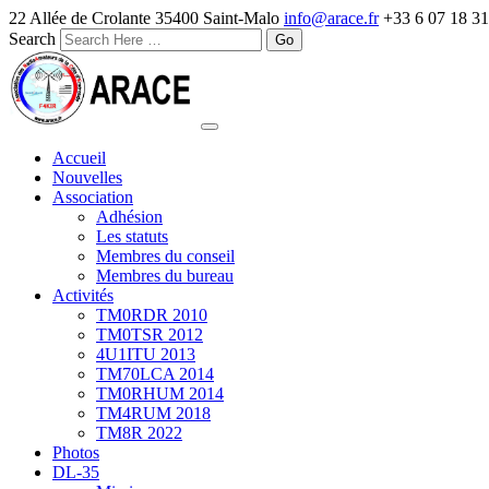
22 Allée de Crolante 35400 Saint-Malo
info@arace.fr
+33 6 07 18 31
Search
Accueil
Nouvelles
Association
Adhésion
Les statuts
Membres du conseil
Membres du bureau
Activités
TM0RDR 2010
TM0TSR 2012
4U1ITU 2013
TM70LCA 2014
TM0RHUM 2014
TM4RUM 2018
TM8R 2022
Photos
DL-35