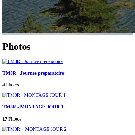
Photos
TM8R - Journee preparatoire
4
Photos
TM8R - MONTAGE JOUR 1
17
Photos