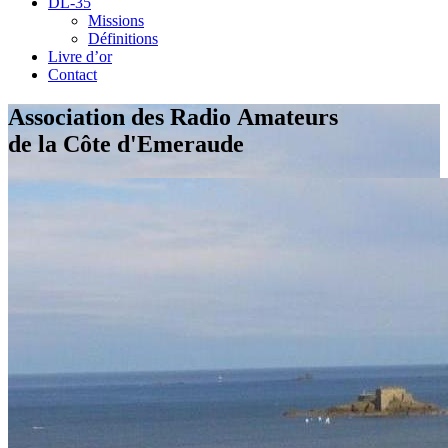
DL-35
Missions
Définitions
Livre d’or
Contact
Association des Radio Amateurs
de la Côte d'Emeraude