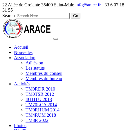
22 Allée de Crolante 35400 Saint-Malo
info@arace.fr
+33 6 07 18
31 55
Search
Accueil
Nouvelles
Association
Adhésion
Les statuts
Membres du conseil
Membres du bureau
Activités
TM0RDR 2010
TM0TSR 2012
4U1ITU 2013
TM70LCA 2014
TM0RHUM 2014
TM4RUM 2018
TM8R 2022
Photos