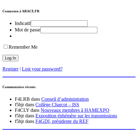
Connexion à ARACE.FR
Indicatif
Mot de passe
Remember Me
Register
|
Lost your password?
Commentaires récents
F4LRB
dans
Conseil d’administration
f5hjr
dans
Collège Charcot – ISS
F4CLY
dans
Nouveaux membres à HAMEXPO
f5hjr
dans
Exposition éphémère sur les transmissions
f5hjr
dans
F4GDI, présidente du REF