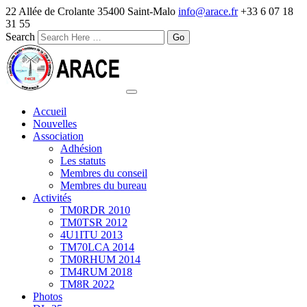
22 Allée de Crolante 35400 Saint-Malo
info@arace.fr
+33 6 07 18
31 55
Search
Accueil
Nouvelles
Association
Adhésion
Les statuts
Membres du conseil
Membres du bureau
Activités
TM0RDR 2010
TM0TSR 2012
4U1ITU 2013
TM70LCA 2014
TM0RHUM 2014
TM4RUM 2018
TM8R 2022
Photos