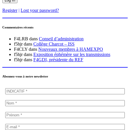
Register
|
Lost your password?
Commentaires récents
F4LRB
dans
Conseil d’administration
f5hjr
dans
Collège Charcot – ISS
F4CLY
dans
Nouveaux membres à HAMEXPO
f5hjr
dans
Exposition éphémère sur les transmissions
f5hjr
dans
F4GDI, présidente du REF
Abonnez-vous à notre newsletter