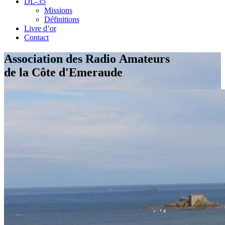
DL-35
Missions
Définitions
Livre d’or
Contact
Association des Radio Amateurs
de la Côte d'Emeraude