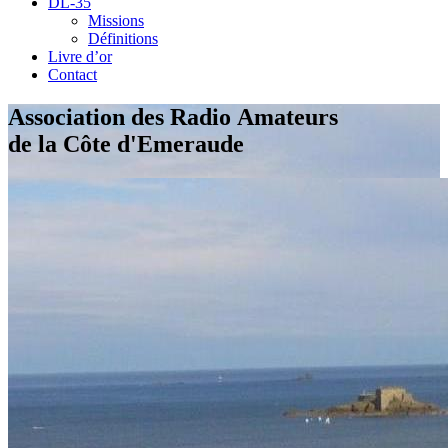
DL-35
Missions
Définitions
Livre d’or
Contact
Association des Radio Amateurs
de la Côte d'Emeraude