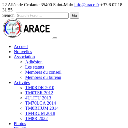
22 Allée de Crolante 35400 Saint-Malo
info@arace.fr
+33 6 07 18
31 55
Search
Accueil
Nouvelles
Association
Adhésion
Les statuts
Membres du conseil
Membres du bureau
Activités
TM0RDR 2010
TM0TSR 2012
4U1ITU 2013
TM70LCA 2014
TM0RHUM 2014
TM4RUM 2018
TM8R 2022
Photos