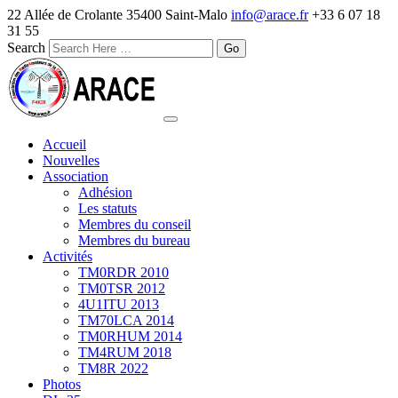
22 Allée de Crolante 35400 Saint-Malo
info@arace.fr
+33 6 07 18
31 55
Search
Accueil
Nouvelles
Association
Adhésion
Les statuts
Membres du conseil
Membres du bureau
Activités
TM0RDR 2010
TM0TSR 2012
4U1ITU 2013
TM70LCA 2014
TM0RHUM 2014
TM4RUM 2018
TM8R 2022
Photos