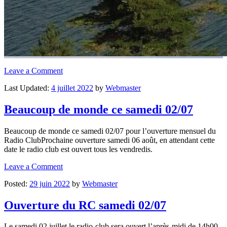
Leave a Comment
Last Updated:
4 juillet 2022
by
Webmaster
Beaucoup de monde ce samedi 02/07
Beaucoup de monde ce samedi 02/07 pour l’ouverture mensuel du
Radio ClubProchaine ouverture samedi 06 août, en attendant cette
date le radio club est ouvert tous les vendredis.
Leave a Comment
Posted:
29 juin 2022
by
Webmaster
Ouverture du RC samedi 02/07
Le samedi 02 juillet le radio-club sera ouvert l’après-midi de 14h00