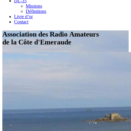
DL-35
Missions
Définitions
Livre d’or
Contact
Association des Radio Amateurs
de la Côte d'Emeraude