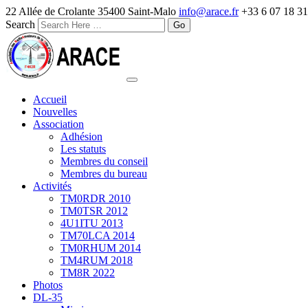
22 Allée de Crolante 35400 Saint-Malo
info@arace.fr
+33 6 07 18 31
Search
Accueil
Nouvelles
Association
Adhésion
Les statuts
Membres du conseil
Membres du bureau
Activités
TM0RDR 2010
TM0TSR 2012
4U1ITU 2013
TM70LCA 2014
TM0RHUM 2014
TM4RUM 2018
TM8R 2022
Photos
DL-35