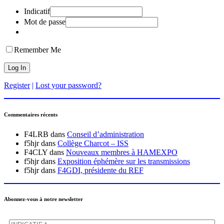
Indicatif
Mot de passe
Remember Me
Register
|
Lost your password?
Commentaires récents
F4LRB
dans
Conseil d’administration
f5hjr
dans
Collège Charcot – ISS
F4CLY
dans
Nouveaux membres à HAMEXPO
f5hjr
dans
Exposition éphémère sur les transmissions
f5hjr
dans
F4GDI, présidente du REF
Abonnez-vous à notre newsletter