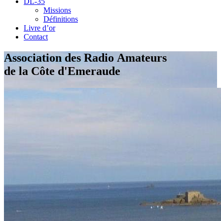
DL-35
Missions
Définitions
Livre d’or
Contact
Association des Radio Amateurs
de la Côte d'Emeraude