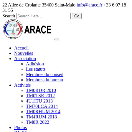
22 Allée de Crolante 35400 Saint-Malo
info@arace.fr
+33 6 07 18
31 55
Search
Accueil
Nouvelles
Association
Adhésion
Les statuts
Membres du conseil
Membres du bureau
Activités
TM0RDR 2010
TM0TSR 2012
4U1ITU 2013
TM70LCA 2014
TM0RHUM 2014
TM4RUM 2018
TM8R 2022
Photos